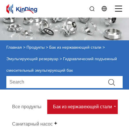
Главная
>
Продукты
>
Бак из нержавеющей стали
>
Эмульгирующий резервуар
> Гидравлический подъемный
смесительный эмульгирующий бак
Все продукты
Бак из нержавеющей стали
Санитарный насос