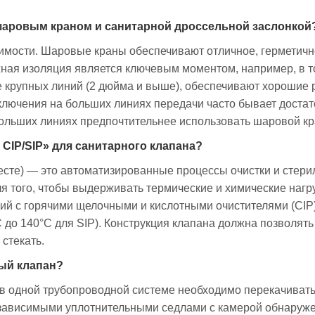
шаровым краном и санитарной дроссельной заслонкой
оимости. Шаровые краны обеспечивают отличное, герметичн
ная изоляция является ключевым моментом, например, в то
 крупных линий (2 дюйма и выше), обеспечивают хорошие
лючения на больших линиях передачи часто бывает достато
ольших линиях предпочтительнее использовать шаровой кр
 CIP/SIP» для санитарного клапана?
 месте) — это автоматизированные процессы очистки и стер
ля того, чтобы выдерживать термические и химические нагру
й с горячими щелочными и кислотными очистителями (CIP)
 до 140°C для SIP). Конструкция клапана должна позволят
стекать.
ый клапан?
в одной трубопроводной системе необходимо перекачивать
езависимыми уплотнительными седлами с камерой обнаруже