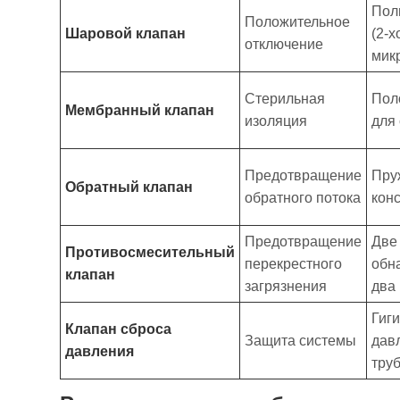
Пол
Положительное
Шаровой клапан
(2-
отключение
мик
Стерильная
Пол
Мембранный клапан
изоляция
для
Предотвращение
Пру
Обратный клапан
обратного потока
кон
Предотвращение
Две
Противосмесительный
перекрестного
обн
клапан
загрязнения
два
Гиг
Клапан сброса
Защита системы
дав
давления
тру