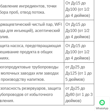
От Ду15 до
бавление ингредиентов, точки
Ду100 (от 1/2
бора проб, отвод потока.
до 4 дюймов)
рмацевтический чистый пар, WFI
От Ду15 до
ода для инъекций), асептический
Ду100 (от 1/2
злив.
до 4 дюймов)
щита насоса, предотвращающая
От Ду15 до
ешивание продукта в общих
Ду100 (от 1/2
ниях.
до 4 дюймов)
огопродуктовые трубопроводы
от Ду25 до
 молочных заводах или заводах
Ду125 (от 1 до
 производству напитков.
5 дюймов)
зопасность резервуаров, защита
от Ду25 до
убопроводов от избыточного
Ду80 (от 1 до 3
вления.
дюймов)
WhatsApp