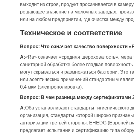
выходит из строя, продукт просачивается в камер
решающее значение на молочных заводах, произво
или на любом предприятии, где очистка между про
Техническое и соответствие
Вопрос: Что означает качество поверхности «R
А:
«Ra» означает «средняя шероховатость», мера т
санитарной обработке более гладкая поверхность 
могут скрываться и размножаться бактерии. Это т
или асептических применений стандартным являетс
0,4 мкм (электрополировка).
Вопрос: В чем разница между сертификатами 
А:
Оба устанавливают стандарты гигиенического ди
организация, стандарты которой широко признан
авторизации третьей стороны. EHEDG (Европейск
предлагает испытания и сертификацию типа обор