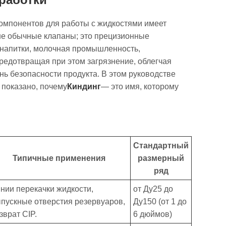
 компонентов для работы с жидкостями имеет
 не обычные клапаны; это прецизионные
и напитки, молочная промышленность,
редотвращая при этом загрязнение, облегчая
нь безопасности продукта. В этом руководстве
 показано, почему
Киндинг
— это имя, которому
Стандартный
Типичные применения
размерный
ряд
нии перекачки жидкости,
от Ду25 до
пускные отверстия резервуаров,
Ду150 (от 1 до
зврат CIP.
6 дюймов)