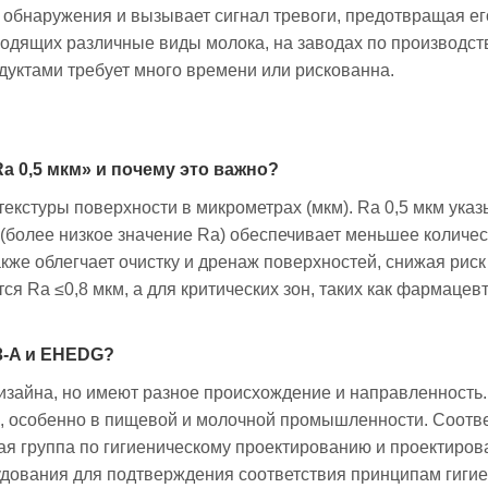
у обнаружения и вызывает сигнал тревоги, предотвращая ег
дящих различные виды молока, на заводах по производств
дуктами требует много времени или рискованна.
a 0,5 мкм» и почему это важно?
екстуры поверхности в микрометрах (мкм). Ra 0,5 мкм ука
(более низкое значение Ra) обеспечивает меньшее количес
акже облегчает очистку и дренаж поверхностей, снижая рис
я Ra ≤0,8 мкм, а для критических зон, таких как фармацевт
3-A и EHEDG?
зайна, но имеют разное происхождение и направленность. 3
ы, особенно в пищевой и молочной промышленности. Соотве
ая группа по гигиеническому проектированию и проектиров
удования для подтверждения соответствия принципам гиги