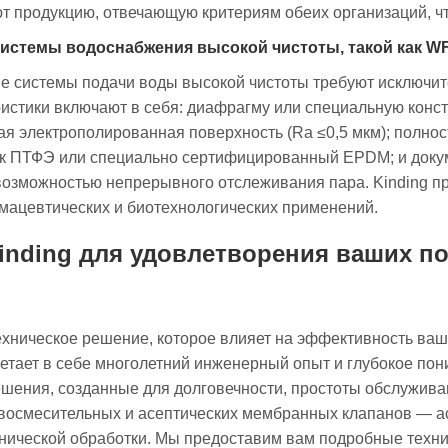
ают продукцию, отвечающую критериям обеих организаций, ч
системы водоснабжения высокой чистоты, такой как WF
ие системы подачи воды высокой чистоты требуют исключи
истики включают в себя: диафрагму или специальную конс
я электрополированная поверхность (Ra ≤0,5 мкм); полно
как ПТФЭ или специально сертифицированный EPDM; и доку
озможностью непрерывного отслеживания пара. Kinding пр
мацевтических и биотехнологических применений.
Kinding для удовлетворения ваших п
хническое решение, которое влияет на эффективность ваше
четает в себе многолетний инженерный опыт и глубокое пон
ешения, созданные для долговечности, простоты обслужива
восмесительных и асептических мембранных клапанов — ас
нической обработки. Мы предоставим вам подробные техни