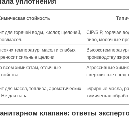
иала уплотнения
Химическая стойкость
Типи
т для горячей воды, кислот, щелочей,
CIP/SIP, горячая в
ров/масел.
пиво, молочные пр
ысоких температур, масел и слабых
Высокотемпературн
ереносит сильные щелочи.
производству жиро
о всем химикатам, отличные
Агрессивные химик
свойства.
сверхчистые средст
т для масел, топлива, ароматических
Эфирные масла, ра
. Не для пара.
химическая обработ
анитарном клапане: ответы эксперто