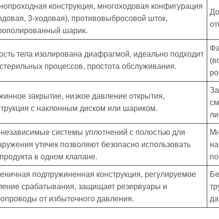
нопроходная конструкция, многоходовая конфигурация
До
ходовая, 3-ходовая), противовыбросовой шток,
от
рополированный шарик.
Фа
ость тела изолирована диафрагмой, идеально подходит
(в
 стерильных процессов, простота обслуживания.
ро
За
жинное закрытие, низкое давление открытия,
см
струкция с наклонным диском или шариком.
ли
 независимые системы уплотнений с полостью для
Мн
аружения утечек позволяют безопасно использовать
на
 продукта в одном клапане.
по
иеничная подпружиненная конструкция, регулируемое
Бе
ление срабатывания, защищает резервуары и
тр
бопроводы от избыточного давления.
да