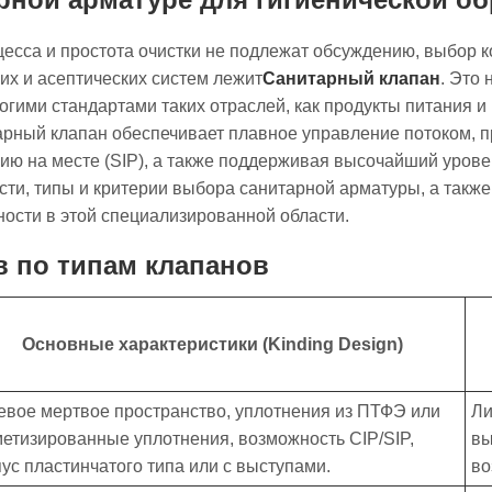
роцесса и простота очистки не подлежат обсуждению, выбор
их и асептических систем лежит
Санитарный клапан
. Это
огими стандартами таких отраслей, как продукты питания 
арный клапан обеспечивает плавное управление потоком, п
цию на месте (SIP), а также поддерживая высочайший урове
ти, типы и критерии выбора санитарной арматуры, а также
ности в этой специализированной области.
в по типам клапанов
Основные характеристики (Kinding Design)
евое мертвое пространство, уплотнения из ПТФЭ или
Ли
метизированные уплотнения, возможность CIP/SIP,
вы
ус пластинчатого типа или с выступами.
во