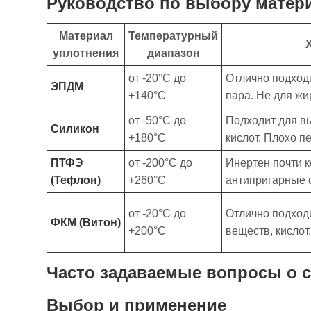
Руководство по выбору матер
Материал
Температурный
уплотнения
диапазон
от -20°С до
Отлично подходи
ЭПДМ
+140°С
пара. Не для жи
от -50°С до
Подходит для в
Силикон
+180°С
кислот. Плохо п
ПТФЭ
от -200°С до
Инертен почти к
(Тефлон)
+260°С
антипригарные 
от -20°С до
Отлично подходи
ФКМ (Витон)
+200°С
веществ, кислот
Часто задаваемые вопросы о с
Выбор и применение