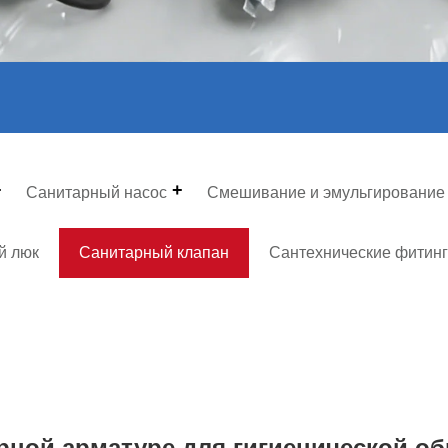
Санитарный насос
Смешивание и эмульгирование
й люк
Санитарный клапан
Сантехнические фитинг
рной арматуре для гигиенической об