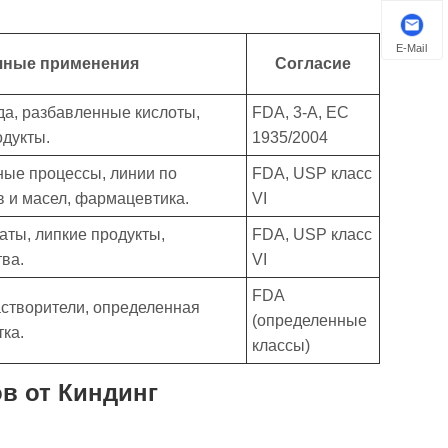
E-Mail
чные применения
Согласие
ода, разбавленные кислоты,
FDA, 3-А, ЕС
одукты.
1935/2004
ые процессы, линии по
FDA, USP класс
в и масел, фармацевтика.
VI
аты, липкие продукты,
FDA, USP класс
ва.
VI
FDA
створители, определенная
(определенные
ка.
классы)
в от Киндинг