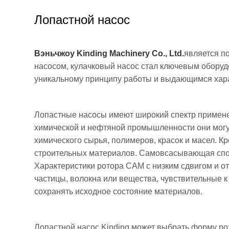
Лопастной насос
Вэньчжоу Kinding Machinery Co., Ltd.
является п
насосом, кулачковый насос стал ключевым обору
уникальному принципу работы и выдающимся хар
Лопастные насосы имеют широкий спектр применени
химической и нефтяной промышленности они могу
химического сырья, полимеров, красок и масел. Кр
строительных материалов. Самовсасывающая спос
Характеристики ротора CAM с низким сдвигом и 
частицы, волокна или вещества, чувствительные к с
сохранять исходное состояние материалов.
Лопастной насос Kinding может выбрать форму ро