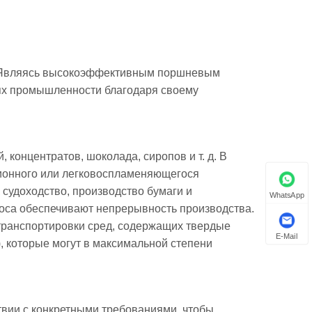
е. Являясь высокоэффективным поршневым
лях промышленности благодаря своему
концентратов, шоколада, сиропов и т. д. В
зионного или легковоспламеняющегося
к судоходство, производство бумаги и
WhatsApp
оса обеспечивают непрерывность производства.
транспортировки сред, содержащих твердые
E-Mail
.), которые могут в максимальной степени
твии с конкретными требованиями, чтобы