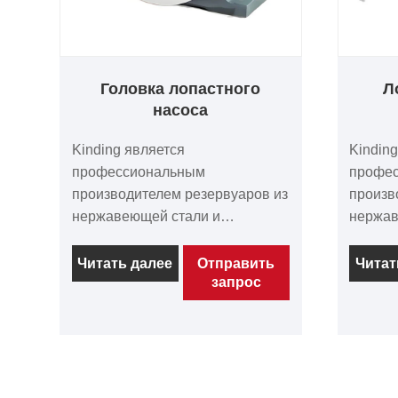
Головка лопастного
Л
насоса
Kinding является
Kindin
профессиональным
профе
производителем резервуаров из
произв
нержавеющей стали и
нержав
санитарных насосов в Китае.
санита
Kinding, как ведущий мировой
Гигиен
Читать далее
Отправить
Читат
запрос
производитель оборудования
с руба
для перекачки жидкостей,
Kindin
специализируется на поставке
разраб
головок лопастных насосов
жидкос
санитарного класса,
темпер
соответствующих
рубашк