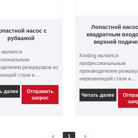
Лопастной насос
опастной насос с
квадратным входо
рубашкой
верхней подаче
g является
Kinding является
ссиональным
профессиональным
одителем резервуаров из
производителем резерву
еющей стали и
нержавеющей стали и
рных насосов в Китае.
санитарных насосов в Ки
ический лопастной насос
ь далее
Отправить
Роторно-лопастной насо
Читать далее
Отпра
запрос
шкой производства
зап
производства Kinding Ma
g Machinery специально
специально разработан 
отан для санитарных
транспортировки высоко
тей, требующих контроля
сред или сред, содержа
атуры. Роторный насос с
твердые частицы, в таки
<
1
>
ой представляет собой