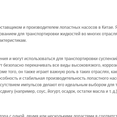
оставщиком и производителем лопастных насосов в Кита
дованием для транспортировки жидкостей во многих отрас
актеристикам.
я и могут использоваться для транспортировки суспензий, 
т безопасно перекачивать все виды высоковязкого, корро
оме того, он также играет важную роль в таких отраслях, ка
обность и стабильная производительность лопастного нас
отсутствием импульсов делают его идеальным выбором для 
двигу (например, соус, йогурт, осадок, остатки масла и т. д
тора с одной, двумя или несколькими лопастями в соответс