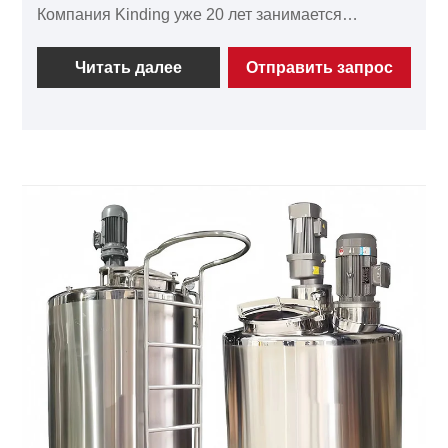
Компания Kinding уже 20 лет занимается
технологией эмульгирования с высокой
скоростью сдвига и производит гигиенические
Читать далее
Отправить запрос
смесители с высокой скоростью сдвига,
соответствующие международным стандартам.
Смеситель с высоким сдвиговым усилием
изготовлен из высококачественной
нержавеющей стали и оснащен прецизионными
механическими уплотнениями и
взрывозащищенными двигателями. Смеситель с
высоким сдвиговым усилием применяется во
многих отраслях промышленности, таких как
косметическая, фармацевтическая и пищевая.
Мы предлагаем индивидуальные решения для
удовлетворения разнообразных технологических
требований. Немедленно обратитесь к компании
Kinding High-Shear Mixer для получения
индивидуальных решений!