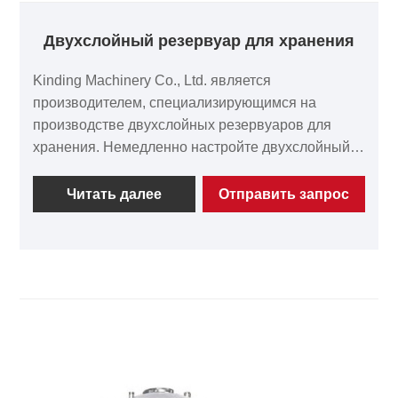
Двухслойный резервуар для хранения
Kinding Machinery Co., Ltd. является
производителем, специализирующимся на
производстве двухслойных резервуаров для
хранения. Немедленно настройте двухслойный
резервуар для хранения Kinding из
нержавеющей стали. Его уникальная конструкция
Читать далее
Отправить запрос
изоляционного промежуточного слоя
эффективно блокирует теплообмен, обеспечивая
минимальные колебания температуры
материалов. Выбор двухслойных резервуаров
Kinding означает выбор в пользу
энергосбережения, снижения потребления и
стабильности процесса. Они широко
используются в таких отраслях, как
фармацевтика, химическая и пищевая